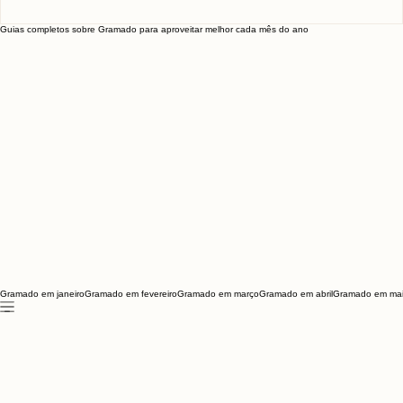
Vitivinícola Jolimont: Vale a pena?
Guias completos sobre Gramado para aproveitar melhor cada mês do ano
Gramado em janeiro
Gramado em fevereiro
Gramado em março
Gramado em abril
Gramado em ma