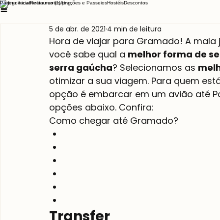
Página inicial
Restaurantes
Atrações e Passeios
Hostéis
Descontos
5 de abr. de 2021
4 min de leitura
Hora de viajar para Gramado! A mala j
você sabe qual a 
melhor forma de se
serra gaúcha
? Selecionamos as 
melh
otimizar a sua viagem. Para quem está
opção é embarcar em um avião até Po
opções abaixo. Confira:
Como chegar até Gramado?
Transfer