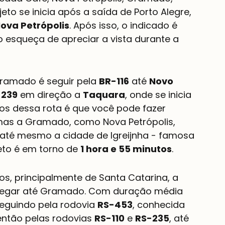
eto se inicia após a saída de Porto Alegre, 
ova Petrópolis
. Após isso, o indicado é 
 esqueça de apreciar a vista durante a 
ramado é seguir pela 
BR-116
 até 
Novo 
-239
 em direção a 
Taquara
, onde se inicia 
ios dessa rota é que você pode fazer 
mas a Gramado, como Nova Petrópolis, 
 até mesmo a cidade de Igreijnha - famosa 
eto é em torno de 
1 hora e 55 minutos
.
s, principalmente de Santa Catarina, a 
chegar até Gramado. Com duração média 
seguindo pela rodovia 
RS-453
, conhecida 
 então pelas rodovias 
RS-110
 e 
RS-235
, até 