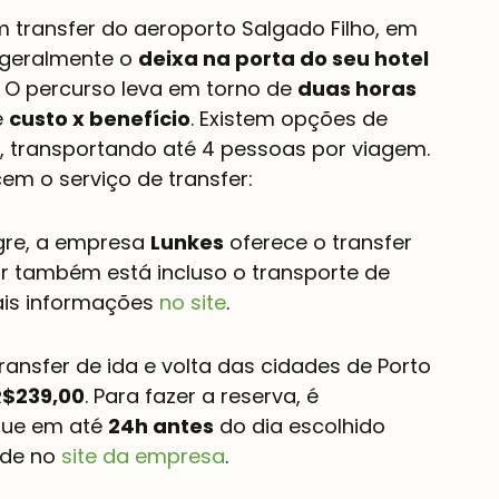
transfer do aeroporto Salgado Filho, em 
 geralmente o 
deixa na porta do seu hotel
. O percurso leva em torno de 
duas horas 
 
custo x benefício
. Existem opções de 
, transportando até 4 pessoas por viagem.
m o serviço de transfer:
gre, a empresa 
Lunkes
 oferece o transfer 
or também está incluso o transporte de 
ais informações 
no site
.
transfer de ida e volta das cidades de Porto 
R$239,00
. Para fazer a reserva, é 
que em até 
24h antes
 do dia escolhido 
ade no 
site da empresa
.