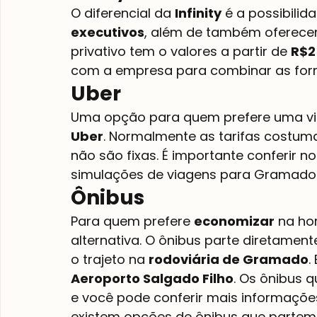
O diferencial da 
Infinity
 é a possibilid
executivos
, além de também oferecer
privativo tem o valores a partir de 
R$2
com a empresa para combinar as for
Uber
Uma opção para quem prefere uma vi
Uber
. Normalmente as tarifas costuma
não são fixas. É importante conferir n
simulações de viagens para Gramado
Ônibus
Para quem prefere 
economizar
 na ho
alternativa. O ônibus parte diretament
o trajeto na 
rodoviária de Gramado
.
Aeroporto Salgado Filho
. Os ônibus 
e você pode conferir mais informações
existem opções de ônibus que partem 