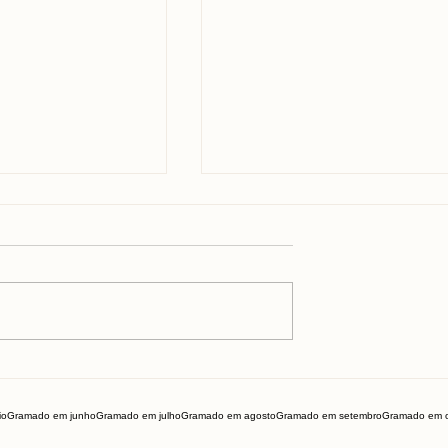
amma Mia em
Tudo sobre o Vale dos
 Vale a pena?
Dinossauros em Canel
io
Gramado em junho
Gramado em julho
Gramado em agosto
Gramado em setembro
Gramado em o