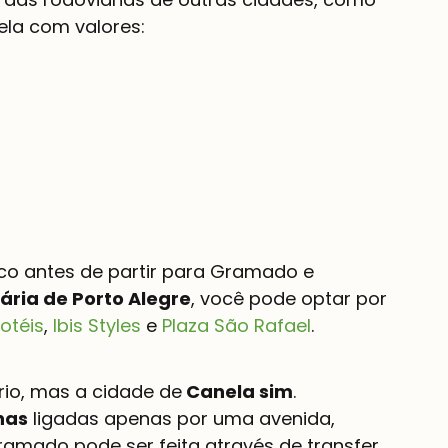
bela com valores:
o antes de partir para Gramado e 
ária de Porto Alegre
, você pode optar por 
Hotéis
, 
Ibis Styles
 e 
Plaza São Rafael
.
rio, mas a cidade de
 Canela sim
. 
has
 ligadas apenas por uma avenida, 
mado pode ser feita através de transfer, 