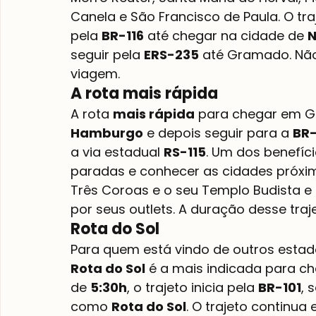
Canela e São Francisco de Paula. O traj
pela 
BR-116
 até chegar na cidade de 
N
seguir pela 
ERS-235
 até Gramado. Não
viagem.
A rota mais rápida
A rota 
mais rápida
 para chegar em G
Hamburgo
 e depois seguir para a 
BR
a via estadual 
RS-115
. Um dos benefíc
paradas e conhecer as cidades próxi
Três Coroas e o seu Templo Budista e
por seus outlets. A duração desse traj
Rota do Sol
Para quem está vindo de outros estado
Rota do Sol
 é a mais indicada para 
de 
5:30h
, o trajeto inicia pela 
BR-101
, 
como 
Rota do Sol
. O trajeto continua