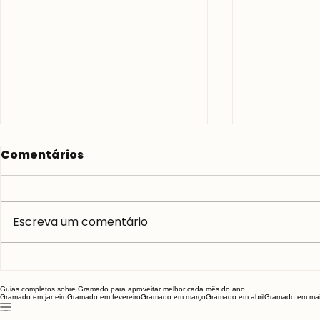
Comentários
Escreva um comentário
Como identificar golpes
Galeto M
e comprar com
Gramado –
Guias completos sobre Gramado para aproveitar melhor cada mês do ano
Gramado em janeiro
Gramado em fevereiro
Gramado em março
Gramado em abril
Gramado em ma
segurança no Laçador