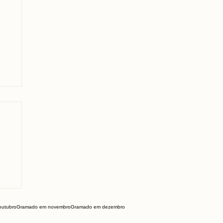
a
utubro
Gramado em novembro
Gramado em dezembro