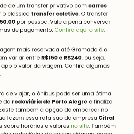
ade de um transfer privativo com 
carros 
 o clássico 
transfer coletivo
. O transfer 
50,00
 por pessoa. Vale a pena conversar 
mas de pagamento. 
Confira aqui o site
.
agem mais reservada até Gramado é o 
m variar entre 
R$150 e R$240
, ou seja, 
o app o valor da viagem. Confira algumas 
:
ra de viajar, o ônibus pode ser uma ótima 
e da 
rodoviária de Porto Alegre
 e finaliza 
 Existe também a opção de embarcar no 
que fazem essa rota são da empresa
 Citral
 sobre horários e valores 
no site
. Também 
das rodoviárias de outras cidades, como 