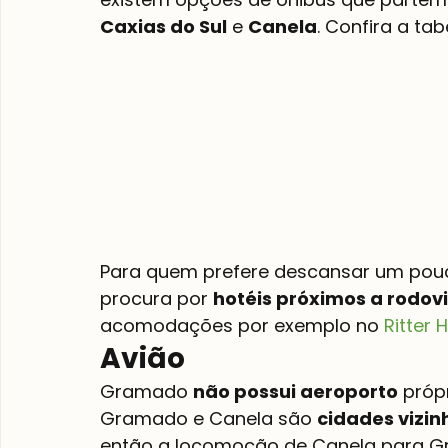
Caxias do Sul
 e 
Canela
. Confira a ta
Para quem prefere descansar um pouc
procura por 
hotéis próximos a rodovi
acomodações por exemplo no 
Ritter 
Avião
Gramado 
não possui aeroporto
 próp
Gramado e Canela são 
cidades vizin
então a locomoção de Canela para Gra