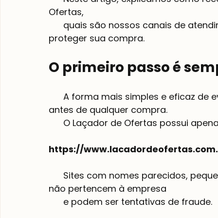
Ofertas,

      quais são nossos canais de atendimento e quais medidas usamos para 
proteger sua compra.

O primeiro passo é semp
      A forma mais simples e eficaz de evitar golpes é verificar o endereço do site 
antes de qualquer compra.

      O Laçador de Ofertas possui apenas um site oficial:

https://www.lacadordeofertas.com.
      Sites com nomes parecidos, pequenas variações ou terminações diferentes 
não pertencem à empresa

      e podem ser tentativas de fraude.
