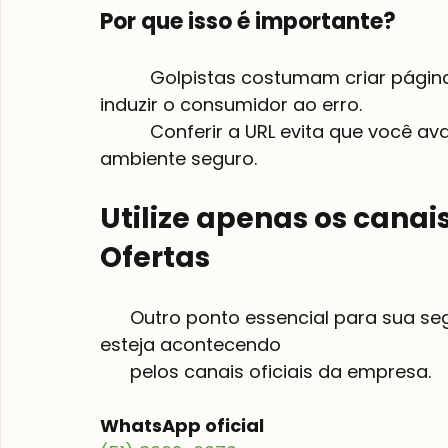
Por que isso é importante?
          Golpistas costumam criar páginas visualmente idênticas às originais para 
induzir o consumidor ao erro.

          Conferir a URL evita que você avance em uma compra fora de um 
ambiente seguro.

Utilize apenas os canais
Ofertas
      Outro ponto essencial para sua segurança é garantir que qualquer contato 
esteja acontecendo

      pelos canais oficiais da empresa.

WhatsApp oficial