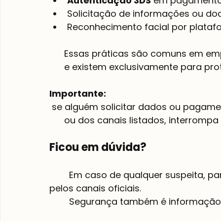
Autenticação 3DS
 em pagamento
Solicitação de informações ou doc
Reconhecimento facial por platafo
      Essas práticas são comuns em empresas que levam segurança a sério

      e existem exclusivamente para proteger o cliente.

Importante:
 se alguém solicitar dados ou pagamentos fora do site oficial

      ou dos canais listados, interrompa o processo e confirme com nosso suporte.

Ficou em dúvida?
        Em caso de qualquer suspeita, pare a compra e fale com nosso suporte 
pelos canais oficiais.

        Segurança também é informação.
