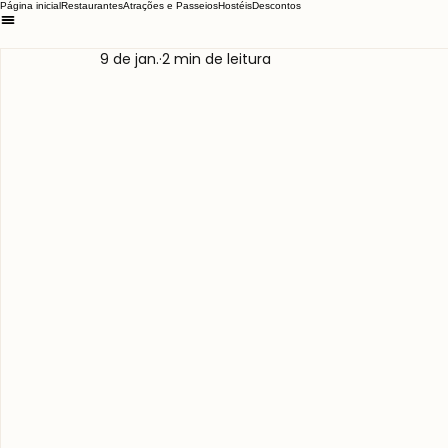
Página inicial
Restaurantes
Atrações e Passeios
Hostéis
Descontos
9 de jan.
2 min de leitura