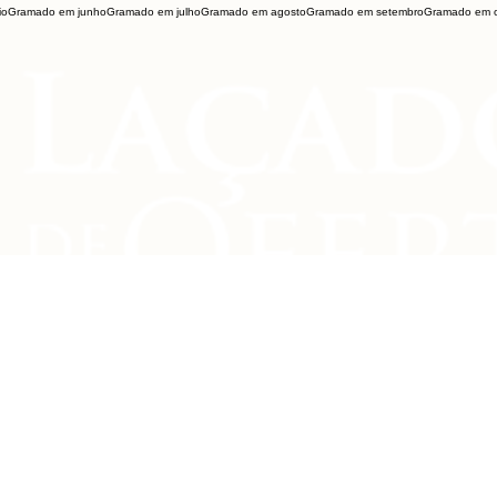
io
Gramado em junho
Gramado em julho
Gramado em agosto
Gramado em setembro
Gramado em o
e o Vale dos
Vitivinícola Jolimont:
ros em Canela
Vale a pena?