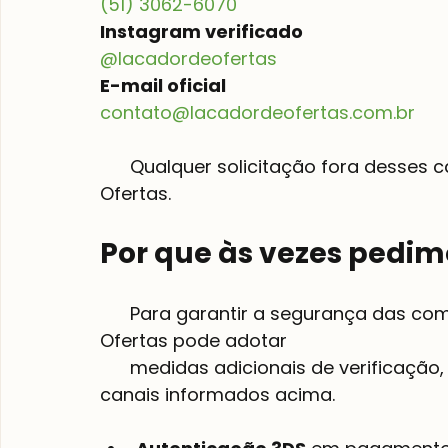
(51) 3062-6070
Instagram verificado
@lacadordeofertas
E-mail oficial
contato@lacadordeofertas.com.br
      Qualquer solicitação fora desses canais não é realizada pelo Laçador de 
Ofertas.

Por que às vezes pedim
      Para garantir a segurança das compras e evitar fraudes, o Laçador de 
Ofertas pode adotar

      medidas adicionais de verificação, sempre dentro do site oficial ou pelos 
canais informados acima.
