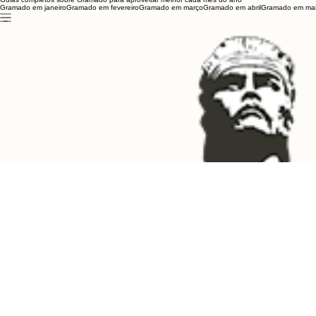
Gramado em janeiro
Gramado em fevereiro
Gramado em março
Gramado em abril
Gramado em ma
Galeto Mamma Mia em
Tudo sobr
Gramado – Vale a pena?
Dinossau