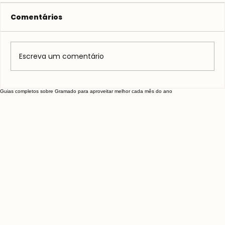
Comentários
Escreva um comentário
Vitivinícola Jolimont: Vale a pena?
Guias completos sobre Gramado para aproveitar melhor cada mês do ano