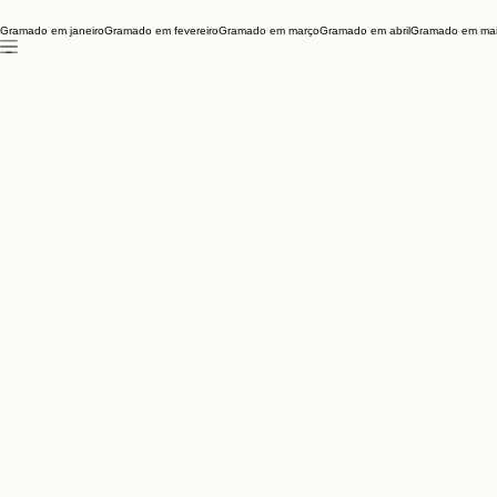
Gramado em janeiro
Gramado em fevereiro
Gramado em março
Gramado em abril
Gramado em ma