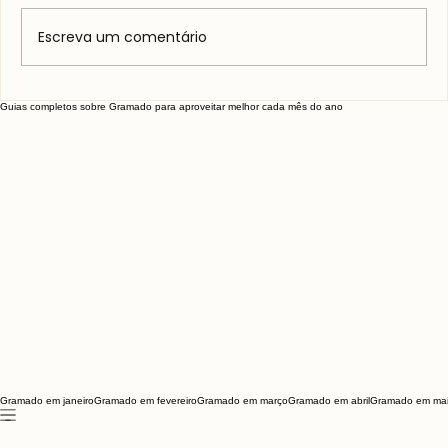
Escreva um comentário
Vitivinícola Jolimont: Vale a pena?
Guias completos sobre Gramado para aproveitar melhor cada mês do ano
Gramado em janeiro
Gramado em fevereiro
Gramado em março
Gramado em abril
Gramado em ma