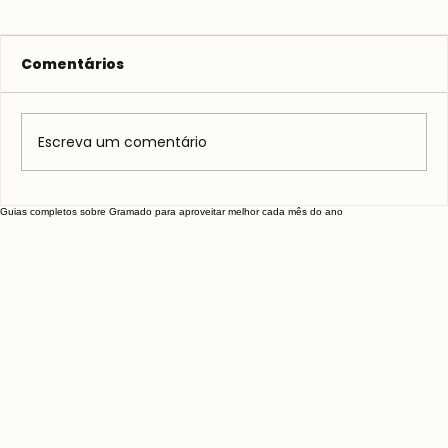
Comentários
Escreva um comentário
Galeto Mamma Mia em Gramado
Guias completos sobre Gramado para aproveitar melhor cada mês do ano
– Vale a pena?