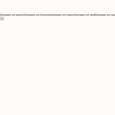
Gramado em janeiro
Gramado em fevereiro
Gramado em março
Gramado em abril
Gramado em ma