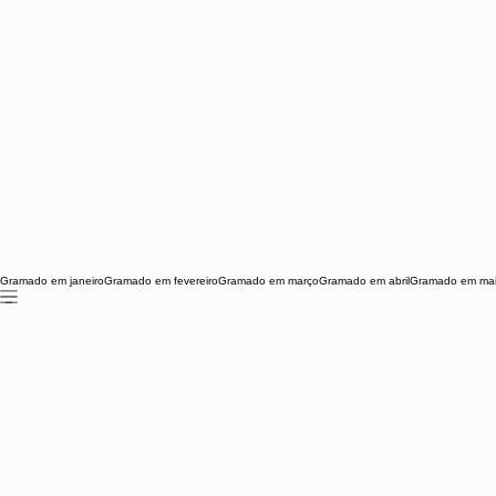
Gramado em janeiro
Gramado em fevereiro
Gramado em março
Gramado em abril
Gramado em ma