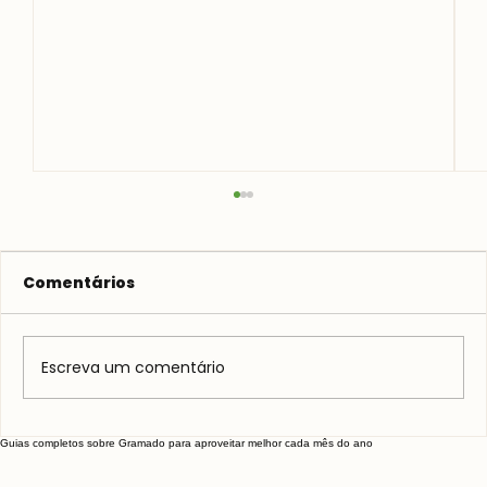
Comentários
Escreva um comentário
Vitivinícola Jolimont: Vale a pena?
Guias completos sobre Gramado para aproveitar melhor cada mês do ano