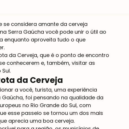
 se considera amante da cerveja 
 na Serra Gaúcha você pode unir o útil ao 
oa enquanto aproveita tudo o que 
r.
ota da Cerveja, que é o ponto de encontro 
s se conhecerem e, também, visitar as 
 Sul.
ota da Cerveja
onar a você, turista, uma experiência 
a Gaúcha, foi pensando na qualidade da 
 europeus no Rio Grande do Sul, com 
ue esse passeio se tornou um dos mais 
ue aprecia uma boa cerveja.
crível para a região, os municípios de 