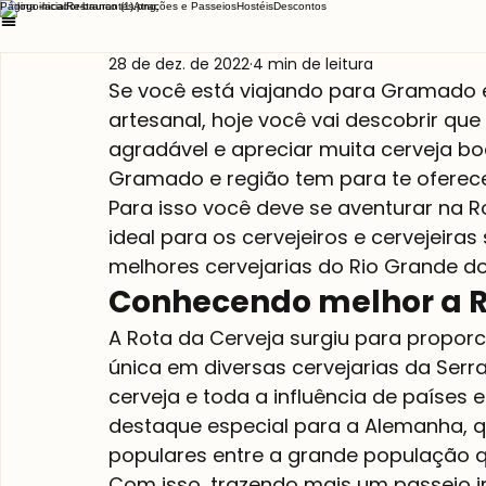
Página inicial
Restaurantes
Atrações e Passeios
Hostéis
Descontos
28 de dez. de 2022
4 min de leitura
Se você está viajando para Gramado e
artesanal, hoje você vai descobrir que
agradável e apreciar muita cerveja b
Gramado e região tem para te oferece
Para isso você deve se aventurar na R
ideal para os cervejeiros e cervejeira
melhores cervejarias do Rio Grande do
Conhecendo melhor a R
A Rota da Cerveja surgiu para proporci
única em diversas cervejarias da Serr
cerveja e toda a influência de países
destaque especial para a Alemanha, q
populares entre a grande população q
Com isso, trazendo mais um passeio in