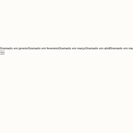
Gramado em janeiro
Gramado em fevereiro
Gramado em março
Gramado em abril
Gramado em ma