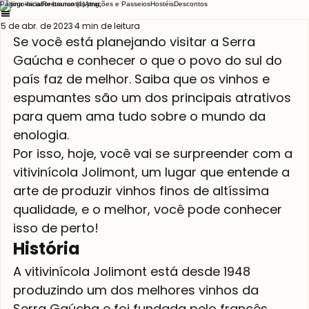
Página inicial
Restaurantes
Atrações e Passeios
Hostéis
Descontos
5 de abr. de 2023
4 min de leitura
Se você está planejando visitar a Serra 
Gaúcha e conhecer o que o povo do sul do 
país faz de melhor. Saiba que os vinhos e 
espumantes são um dos principais atrativos 
para quem ama tudo sobre o mundo da 
enologia.
Por isso, hoje, você vai se surpreender com a 
vitivinícola Jolimont, um lugar que entende a 
arte de produzir vinhos finos de altíssima 
qualidade, e o melhor, você pode conhecer 
isso de perto! 
História
A vitivinícola Jolimont está desde 1948 
produzindo um dos melhores vinhos da 
Serra Gaúcha e foi fundada pelo francês 