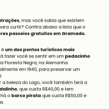
atrações
, mas você sabia que existem 
ra curtir? Confira abaixo a lista que o 
res passeios gratuitos em Gramado.
 é 
um dos pontos turísticos mais 
irá fazer você se sentir em um 
pedacinho 
a Floresta Negra, na Alemanha.
icialmente em 1940, para preservar um 
.
r a beleza do Lago, você também terá a 
dalinho
, que custa R$40,00 e tem 
há o 
barco pirata
 que custa R$50,00 e 
s.