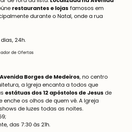
 de fora da lista. 
Localizada na Avenida 
eúne 
restaurantes e lojas
 famosos em 
ipalmente durante o Natal, onde a rua 
dias, 24h.
çador de Ofertas
 Avenida Borges de Medeiros
, no centro 
etura, a Igreja encanta a todos que 
s 
estátuas dos 12 apóstolos de Jesus
 de 
e enche os olhos de quem vê. A Igreja 
hows de luzes todas as noites.
te, das 7:30 às 21h.