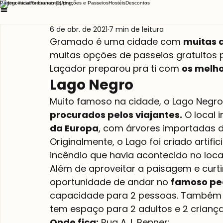
Página inicial
Restaurantes
Atrações e Passeios
Hostéis
Descontos
6 de abr. de 2021
7 min de leitura
Gramado é uma cidade com 
muitas 
muitas opções de passeios gratuitos pa
Laçador preparou pra ti com 
os melho
Lago Negro
Muito famoso na cidade, o Lago Negro
procurados pelos viajantes.
 O local 
da Europa
, com árvores importadas d
Originalmente, o Lago foi criado artif
incêndio que havia acontecido no local
Além de aproveitar a paisagem e curti
oportunidade de andar no 
famoso pe
capacidade para 2 pessoas. Também 
tem espaço para 2 adultos e 2 criança
Onde fica: