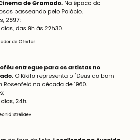
de Cinema de Gramado.
 Na época do 
osos passeando pelo Palácio.
 dias, das 9h às 22h30.
çador de Ofertas
roféu entregue para os artistas no 
mado.
 O Kikito representa o "Deus do bom 
th Rosenfeld na década de 1960.
dias, 24h.
eonid Streliaev