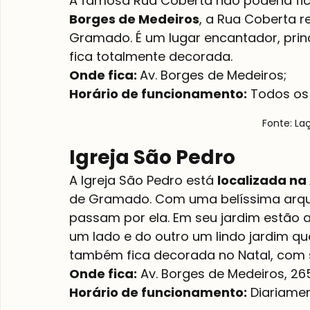
A famosa Rua Coberta não poderia ficar
Borges de Medeiros
, a Rua Coberta r
Gramado. É um lugar encantador, princ
fica totalmente decorada.
Onde fica: 
Horário de funcionamento:
 Todos os 
Fonte: La
Igreja São Pedro
A Igreja São Pedro está 
localizada na
de Gramado. Com uma belíssima arquit
passam por ela. Em seu jardim estão a
um lado e do outro um lindo jardim qu
também fica decorada no Natal, com s
Onde fica:
Horário de funcionamento:
 Diariamen