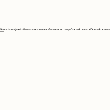
Gramado em janeiro
Gramado em fevereiro
Gramado em março
Gramado em abril
Gramado em ma