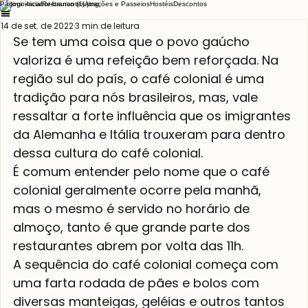
Página inicial
Restaurantes
Atrações e Passeios
Hostéis
Descontos
14 de set. de 2022
3 min de leitura
Se tem uma coisa que o povo gaúcho 
valoriza é uma refeição bem reforçada. Na 
região sul do país, o café colonial é uma 
tradição para nós brasileiros, mas, vale 
ressaltar a forte influência que os imigrantes 
da Alemanha e Itália trouxeram para dentro 
dessa cultura do café colonial.
É comum entender pelo nome que o café 
colonial geralmente ocorre pela manhã, 
mas o mesmo é servido no horário de 
almoço, tanto é que grande parte dos 
restaurantes abrem por volta das 11h.
A sequência do café colonial começa com 
uma farta rodada de pães e bolos com 
diversas manteigas, geléias e outros tantos 