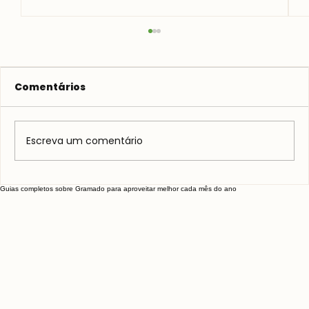
Comentários
Escreva um comentário
Onde encontrar as melhores
Guias completos sobre Gramado para aproveitar melhor cada mês do ano
sobremesas em Gramado