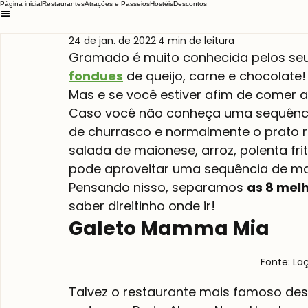
Página inicial
Restaurantes
Atrações e Passeios
Hostéis
Descontos
24 de jan. de 2022
4 min de leitura
Gramado é muito conhecida pelos seus
fondues
 de queijo, carne e chocolate!
Mas e se você estiver afim de comer a
Caso você não conheça uma sequência
de churrasco e normalmente o prato
salada de maionese, arroz, polenta fr
pode aproveitar uma sequência de m
Pensando nisso, separamos 
as 8 melh
saber direitinho onde ir!
Galeto Mamma Mia
Fonte: La
Talvez o restaurante mais famoso dessa