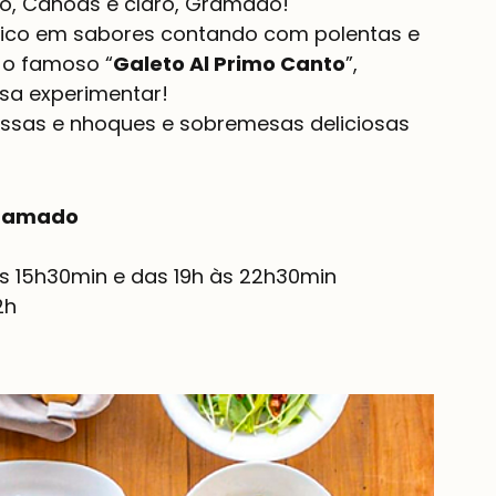
o, Canoas e claro, Gramado!
ico em sabores contando com polentas e 
 o famoso “
Galeto Al Primo Canto
”, 
isa experimentar!
ssas e nhoques e sobremesas deliciosas 
 Gramado
às 15h30min e das 19h às 22h30min
2h