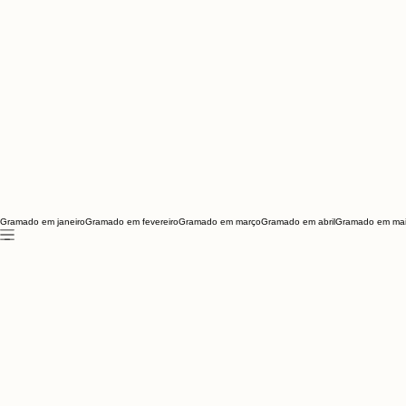
Gramado em janeiro
Gramado em fevereiro
Gramado em março
Gramado em abril
Gramado em ma