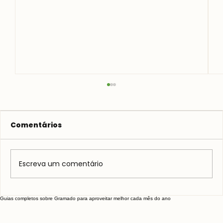
Comentários
Escreva um comentário
Galeto Mamma Mia em Gramado
Guias completos sobre Gramado para aproveitar melhor cada mês do ano
– Vale a pena?