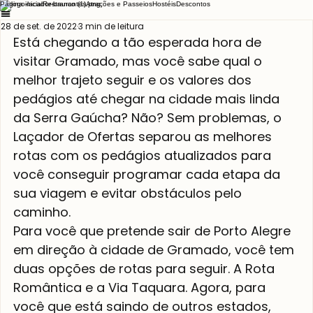
Página inicial
Restaurantes
Atrações e Passeios
Hostéis
Descontos
28 de set. de 2022
3 min de leitura
Está chegando a tão esperada hora de 
visitar Gramado, mas você sabe qual o 
melhor trajeto seguir e os valores dos 
pedágios até chegar na cidade mais linda 
da Serra Gaúcha? Não? Sem problemas, o 
Laçador de Ofertas separou as melhores 
rotas com os pedágios atualizados para 
você conseguir programar cada etapa da 
sua viagem e evitar obstáculos pelo 
caminho.
Para você que pretende sair de Porto Alegre 
em direção à cidade de Gramado, você tem 
duas opções de rotas para seguir. A Rota 
Romântica e a Via Taquara. Agora, para 
você que está saindo de outros estados, 